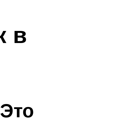
к в
Это