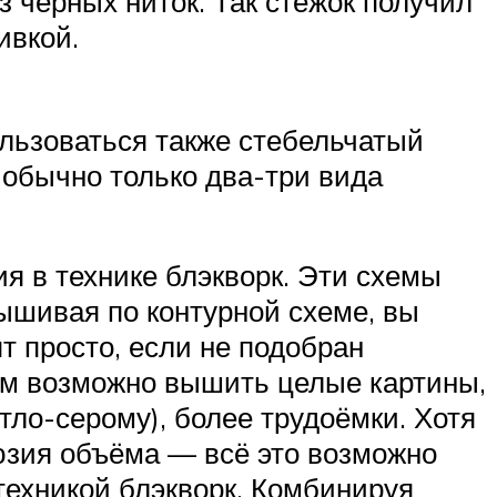
 черных ниток. Так стежок получил
ивкой.
ользоваться также стебельчатый
ы обычно только два-три вида
 в технике блэкворк. Эти схемы
ышивая по контурной схеме, вы
т просто, если не подобран
ым возможно вышить целые картины,
тло-серому), более трудоёмки. Хотя
юзия объёма — всё это возможно
техникой блэкворк. Комбинируя