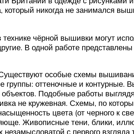
ти Британии в одежде с рисунками из
, который никогда не занимался выш
в технике чёрной вышивки могут исп
 другие. В одной работе представлен
Существуют особые схемы вышивания
е группы: оттеночные и контурные. В
 объектов. Подобные работы выглядя
вка не кружевная. Схемы, по котор
асыщенность цвета (от черного к све
ляюще. Живописные тени, блики, илл
 незамысловатой с первого взгляда 