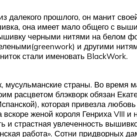
з далекого прошлого, он манит своей
шивка, она имеет мало общего с выш
вышивку черными нитями на белом 
зелеными(greenwork) и другими нитям
 ниток стали именовать BlackWork.
, мусульманские страны. Во время м
оим расцветом блэкворк обязан Екате
панской), которая привезла любовь 
а вскоре женой короля Генриха VIII и
ь и страстная увлеченность вышивко
анская работа». Сотни придворных да