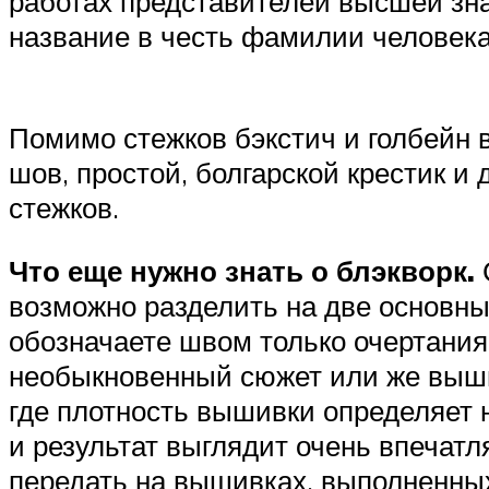
работах представителей высшей зна
название в честь фамилии человека
Помимо стежков бэкстич и голбейн 
шов, простой, болгарской крестик и
стежков.
Что еще нужно знать о блэкворк.
возможно разделить на две основны
обозначаете швом только очертания
необыкновенный сюжет или же выши
где плотность вышивки определяет н
и результат выглядит очень впечат
передать на вышивках, выполненных