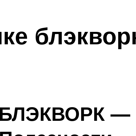
ике блэквор
 БЛЭКВОРК — 