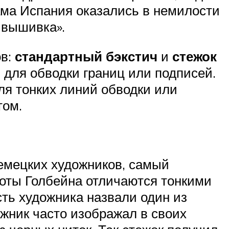
сама Испания оказались в немилости
 вышивка».
ов:
стандартный бэкстич
и
стежок
 для обводки границ или подписей.
ля тонких линий обводки или
том.
емецких художников, самый
оты Голбейна отличаются тонкими
сть художника назвали один из
ожник часто изображал в своих