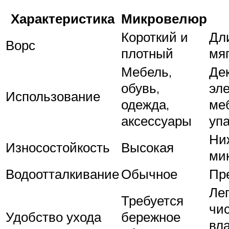
Характеристика
Микровелюр
Короткий и
Дл
Ворс
плотный
мя
Мебель,
Де
обувь,
эл
Использование
одежда,
ме
аксессуары
уп
Ни
Износостойкость
Высокая
ми
Водоотталкивание
Обычное
Пр
Лег
Требуется
чи
Удобство ухода
бережное
вл