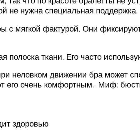
, так что по красоте бралетты не ус
ой не нужна специальная поддержка.
фы с мягкой фактурой. Они фиксируют
ая полоска ткани. Его часто использ
при неловком движении бра может спо
т его очень комфортным.. Миф: бюстг
дит здоровью