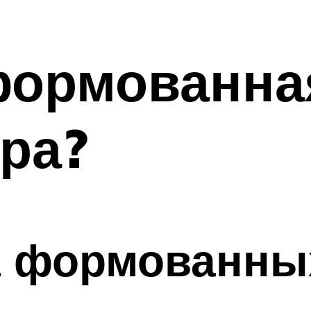
формованна
ра?
а формованны