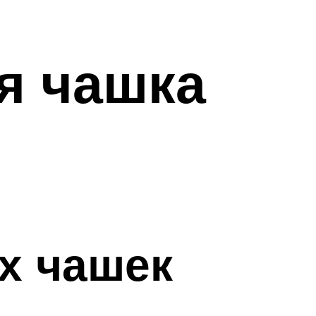
я чашка
х чашек