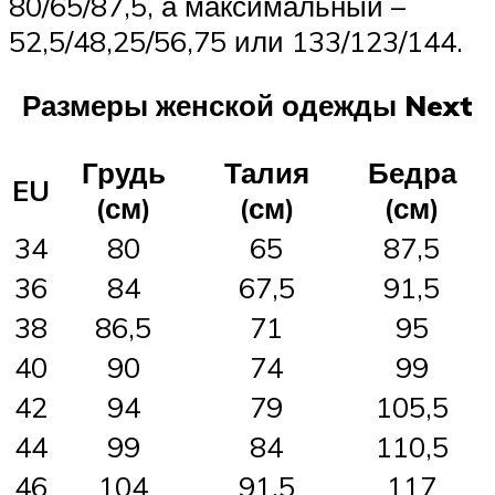
80/65/87,5, а максимальный –
52,5/48,25/56,75 или 133/123/144.
Размеры женской одежды Next
Грудь
Талия
Бедра
EU
(см)
(см)
(см)
34
80
65
87,5
36
84
67,5
91,5
38
86,5
71
95
40
90
74
99
42
94
79
105,5
44
99
84
110,5
46
104
91,5
117