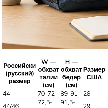
W —
H —
Российски
обхват
обхват
Размер
(русский)
талии
бедер
США
размер
(см)
(см)
44
70-72
89-91
28
72,5-
91,5-
44/46
29