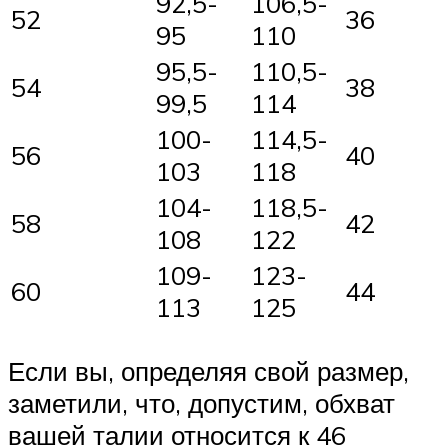
92,5-
106,5-
52
36
95
110
95,5-
110,5-
54
38
99,5
114
100-
114,5-
56
40
103
118
104-
118,5-
58
42
108
122
109-
123-
60
44
113
125
Если вы, определяя свой размер,
заметили, что, допустим, обхват
вашей талии относится к 46