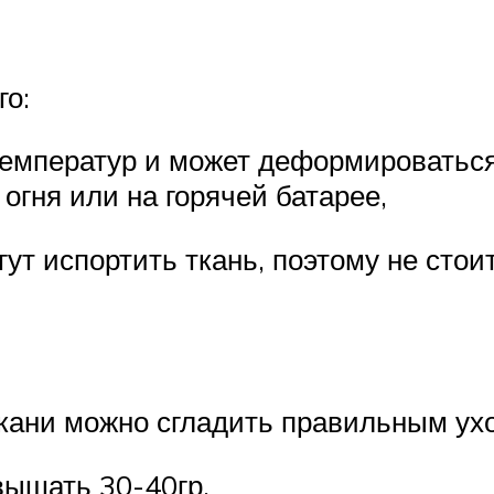
го:
емператур и может деформироваться. 
 огня или на горячей батарее,
ут испортить ткань, поэтому не стои
кани можно сгладить правильным ух
вышать 30-40гр.