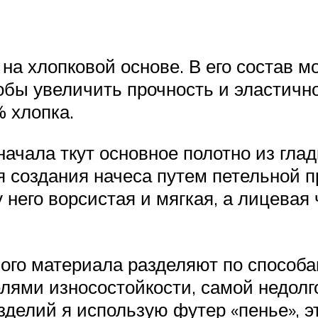
на хлопковой основе. В его состав м
обы увеличить прочность и эластичн
% хлопка.
начала ткут основное полотно из глад
 создания начеса путем петельной п
 него ворсистая и мягкая, а лицевая 
ого материала разделяют по способам
елями износостойкости, самой недолг
зделий я использую футер «пенье», 