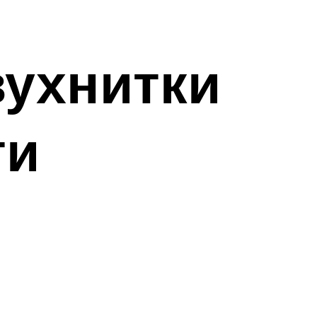
вухнитки
ти