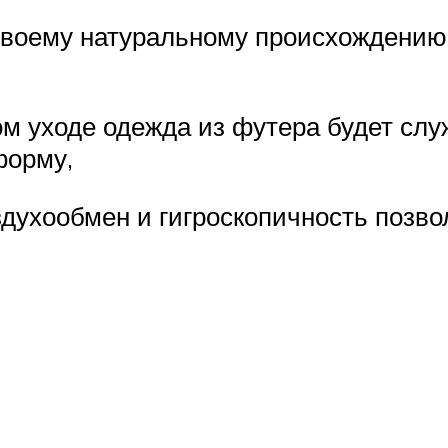
своему натуральному происхождению,
 уходе одежда из футера будет служ
форму,
здухообмен и гигроскопичность позв