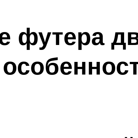
е футера д
 особеннос