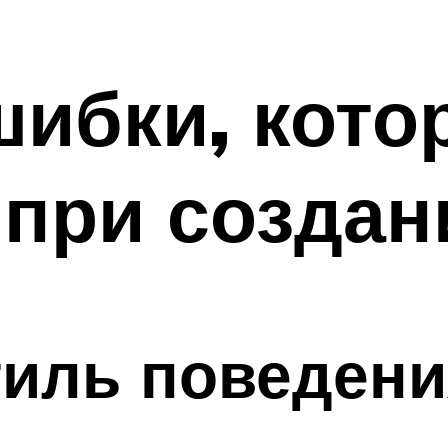
шибки, кот
при создан
тиль поведени