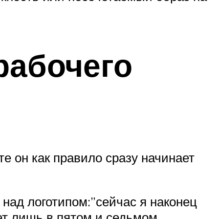
рабочего
е он как правило сразу начинает
над логотипом:”сейчас я наконец
ет лишь в пятом и седьмом