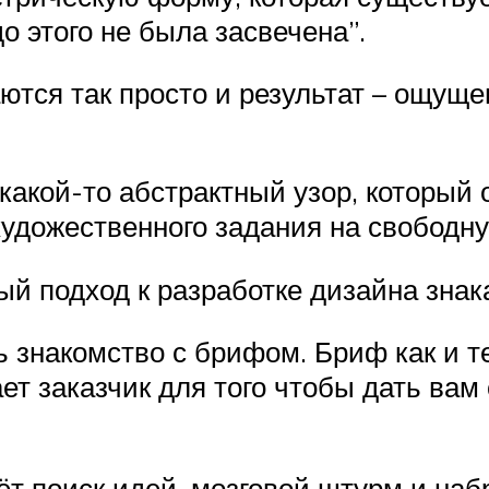
о этого не была засвечена”.
тся так просто и результат – ощущен
акой-то абстрактный узор, который 
 художественного задания на свободн
й подход к разработке дизайна знак
ь знакомство с брифом. Бриф как и т
ет заказчик для того чтобы дать вам 
т поиск идей, мозговой штурм и набр