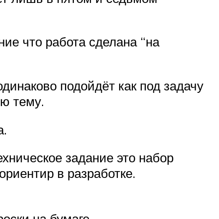
ие что работа сделана “на
одинаково подойдёт как под задачу
ую тему.
а.
ехническое задание это набор
ориентир в разработке.
оски на бумаге.