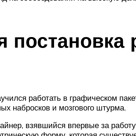
 постановка 
учился работать в графическом пакет
ных набросков и мозгового штурма.
йнер, взявшийся впервые за работу 
трическую форму, которая существу