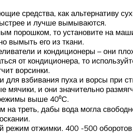
щие средства, как альтернативу су
 быстрее и лучше вымываются.
ным порошком, то установите на маш
о вымыть его из ткани.
еливатели и кондиционеры – они пло
ться от кондиционера, то используйте
гчит ворсинки.
для взбивания пуха и ворсы при сти
е мячики, и они значительно размягч
режимы выше 40⁰С.
ем на треть, дабы вода могла свобод
оскании.
 режим отжимки. 400 -500 оборотов –