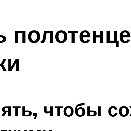
ь полотенц
ки
ять, чтобы с