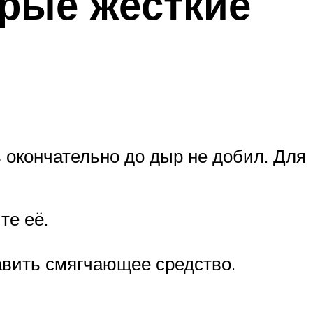
арые жёсткие
ь окончательно до дыр не добил. Для
те её.
авить смягчающее средство.