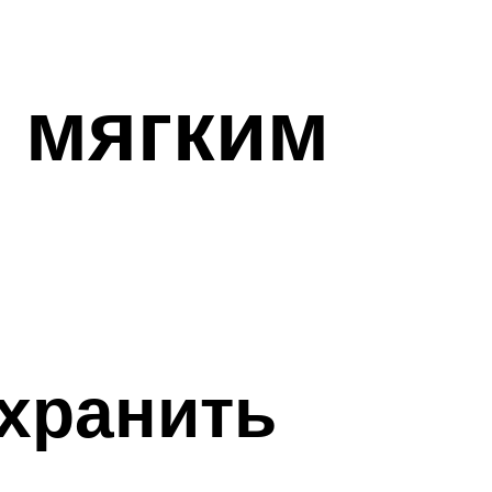
е мягким
охранить