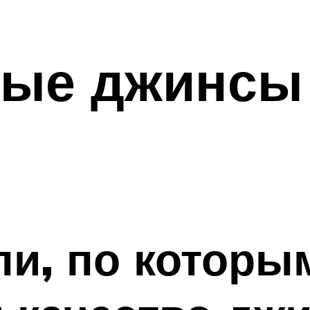
ные джинсы 
и, по которы