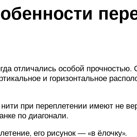
собенности пер
гда отличались особой прочностью. 
ртикальное и горизонтальное располо
о нити при переплетении имеют не ве
анке по диагонали.
етение, его рисунок — «в ёлочку».