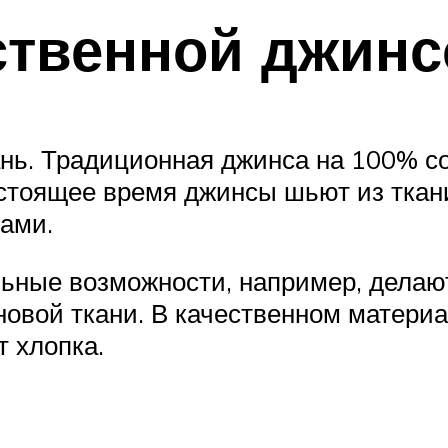
ственной джинс
ань. Традиционная джинса на 100% с
стоящее время джинсы шьют из ткани
нами.
ьные возможности, например, делают
сновой ткани. В качественном матери
т хлопка.