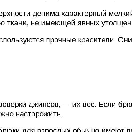
ерхности денима характерный мелкий
 ткани, не имеющей явных утолщение
используются прочные красители. Они
роверки джинсов, — их вес. Если бр
лжно насторожить.
рюки для взрослых обычно имеют вес