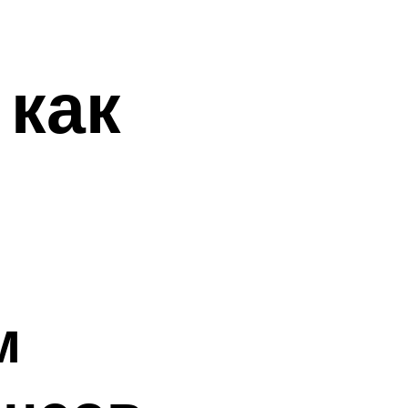
как
м