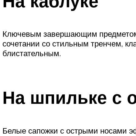
На каблуке
Ключевым завершающим предметом д
сочетании со стильным тренчем, кл
блистательным.
На шпильке с 
Белые сапожки с острыми носами эф