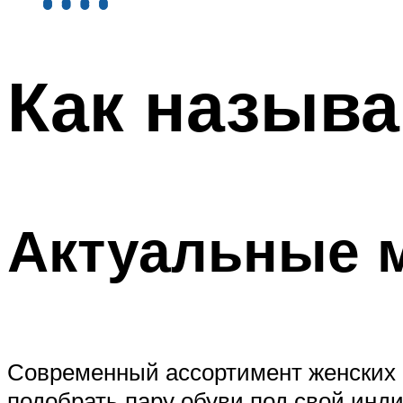
Как назыв
Актуальные 
Современный ассортимент женских б
подобрать пару обуви под свой инд