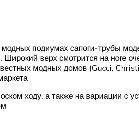
а модных подиумах сапоги-трубы мо
. Широкий верх смотрится на ноге оч
естных модных домов (Gucci, Christia
-маркета
оском ходу, а также на вариации с 
ом