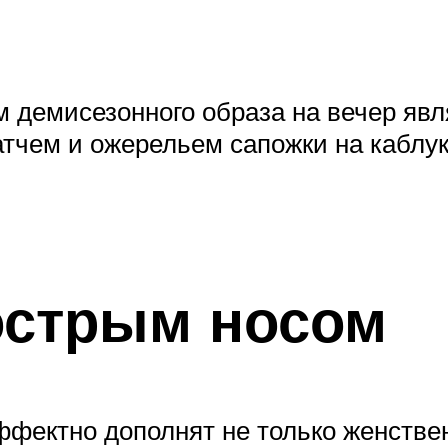
емисезонного образа на вечер являю
атчем и ожерельем сапожки на каблу
острым носом
фектно дополнят не только женствен