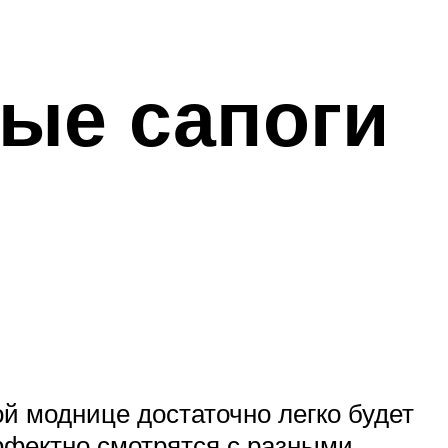
ые сапоги
й моднице достаточно легко будет
ффектно смотрятся с разными