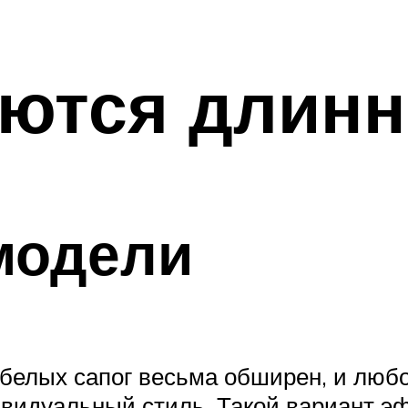
аются длинн
модели
елых сапог весьма обширен, и любо
ивидуальный стиль. Такой вариант э