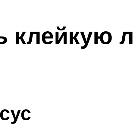
ь клейкую л
сус