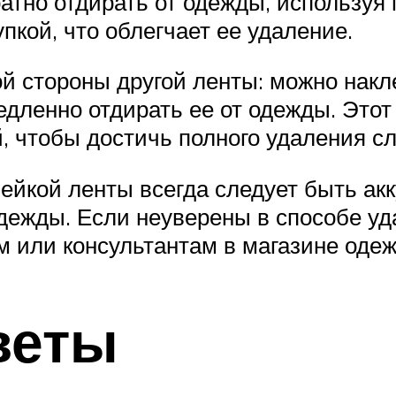
ратно отдирать от одежды, используя
пкой, что облегчает ее удаление.
й стороны другой ленты: можно накл
едленно отдирать ее от одежды. Этот
, чтобы достичь полного удаления сл
лейкой ленты всегда следует быть а
ежды. Если неуверены в способе уда
м или консультантам в магазине оде
веты