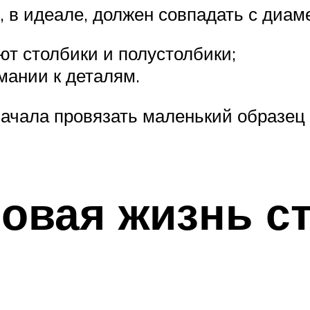
 в идеале, должен совпадать с диам
ют столбики и полустолбики;
мании к деталям.
чала провязать маленький образец и
овая жизнь с