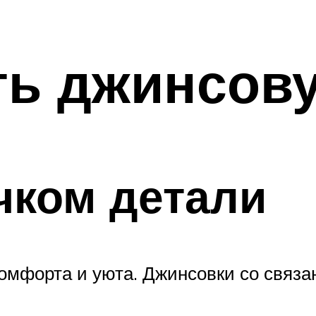
ть джинсов
чком детали
комфорта и уюта. Джинсовки со связ