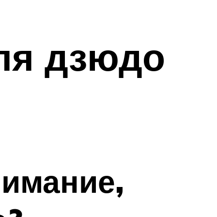
ля дзюдо
нимание,