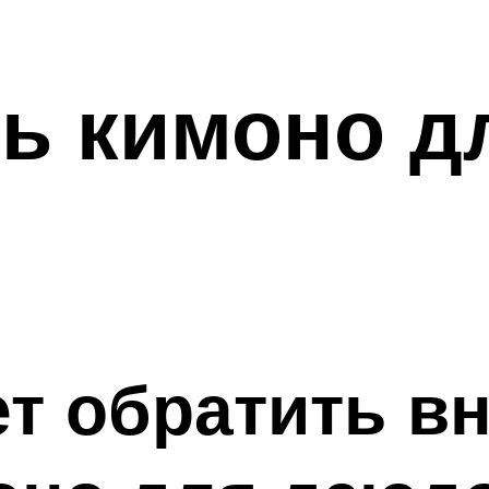
ь кимоно д
ет обратить в