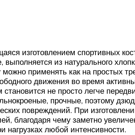
щаяся изготовлением спортивных ко
, выполняется из натурального хлопк
у можно применять как на простых тр
вободного движения во время активн
 становится не просто легче передви
цельнокроеные, прочные, поэтому дзю
ческих повреждений. При изготовлен
ией, благодаря чему заметно увеличе
ри нагрузках любой интенсивности.