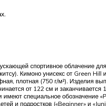
х.
ыпускающей спортивное облачение дл
итсу). Кимоно унисекс от Green Hill 
ная, плотная (750 г/м²). Изделия вып
чинается от 122 см и заканчивается 
 имеют специальное обозначение «Pro
етей и подростков («Beginner» и «Jun