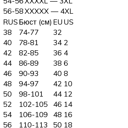
54-56
XXXXL — 3XL
56-58
XXXXX — 4XL
RUS
Бюст (см)
EU
US
38
74‑77
32
40
78‑81
34
2
42
82‑85
36
4
44
86‑89
38
6
46
90‑93
40
8
48
94‑97
42
10
50
98-101
44
12
52
102-105
46
14
54
106-109
48
16
56
110-113
50
18