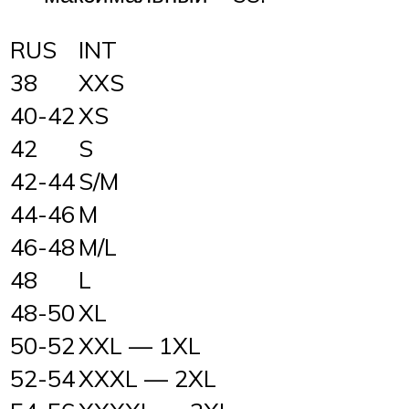
RUS
INT
38
XXS
40-42
XS
42
S
42-44
S/M
44-46
M
46-48
M/L
48
L
48-50
XL
50-52
XXL — 1XL
52-54
XXXL — 2XL