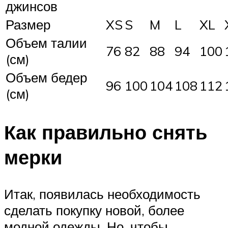
джинсов
Размер
XS
S
M
L
XL
Объем талии
76
82
88
94
100
(см)
Объем бедер
96
100
104
108
112
(см)
Как правильно снять
мерки
Итак, появилась необходимость
сделать покупку новой, более
модной одежды. Но, чтобы