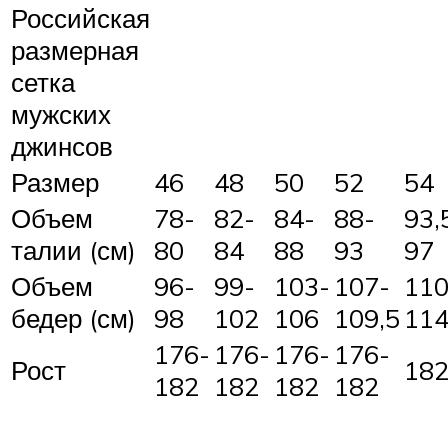
Российская
размерная
сетка
мужских
джинсов
Размер
46
48
50
52
54
Объем
78-
82-
84-
88-
93,
талии (см)
80
84
88
93
97
Объем
96-
99-
103-
107-
110
бедер (см)
98
102
106
109,5
114
176-
176-
176-
176-
Рост
18
182
182
182
182