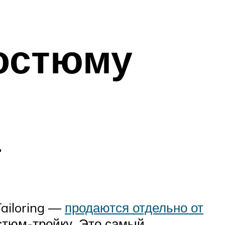
костюму
а
ailoring —
продаются отдельно от
остюм-тройку. Это самый