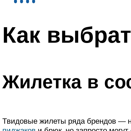
Как выбрат
Жилетка в со
Твидовые жилеты ряда брендов — на
пиджаков
и брюк, но запросто могут