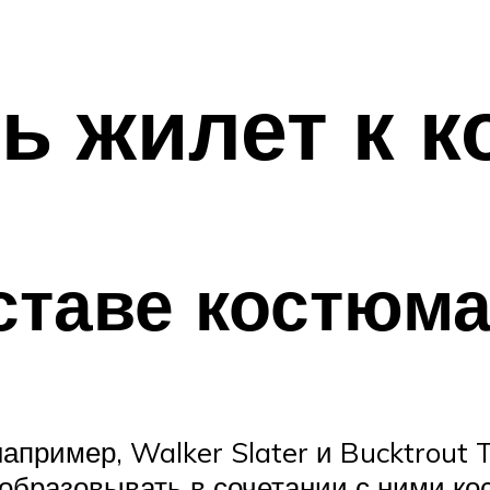
ь жилет к 
ставе костюм
пример, Walker Slater и Bucktrout T
 образовывать в сочетании с ними к