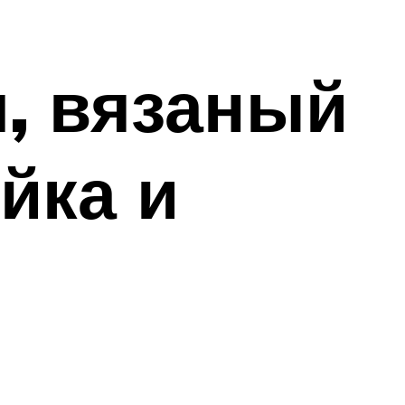
м, вязаный
йка и