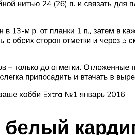
ой нитью 24 (26) п. и связать для пл
 13-м р. от планки 1 п., затем в кажд
ь с обеих сторон отметки и через 5 с
в – только до отметки. Отложенные 
 слегка припосадить и втачать в выре
 ваше хобби Extra №1 январь 2016
 белый карди