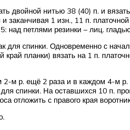
ь двойной нитью 38 (40) п. и вязать с
и заканчивая 1 изн., 11 п. платочной
5: над петлями резинки – лиц. гладью
как для спинки. Одновременно с нач
й край планки) вязать на 1 п. платочн
-м р. ещё 2 раза и в каждом 4-м р. 5
к для спинки. На оставшихся 10 п. пр
оса отложить с правого края воротника 
о.