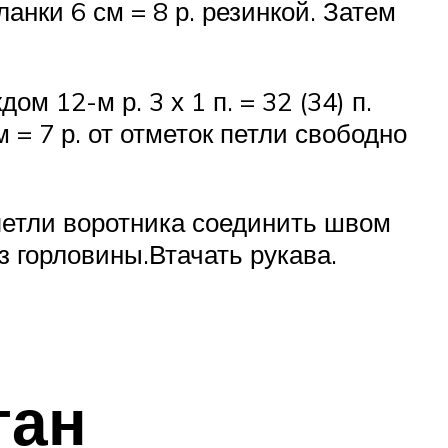
анки 6 см = 8 р. резинкой. Затем
ом 12-м р. 3 х 1 п. = 32 (34) п.
м = 7 р. от отметок петли свободно
петли воротника соединить швом
з горловины.Втачать рукава.
ган