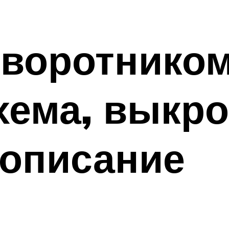
 воротнико
хема, выкро
 описание