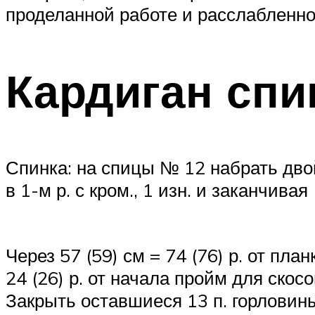
проделанной работе и расслабленно
Кардиган спи
Спинка: на спицы № 12 набрать двойн
в 1-м р. с кром., 1 изн. и заканчива
Через 57 (59) см = 74 (76) р. от план
24 (26) р. от начала пройм для скосов
Закрыть оставшиеся 13 п. горловин