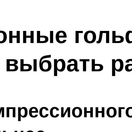
онные голь
 выбрать р
мпрессионног