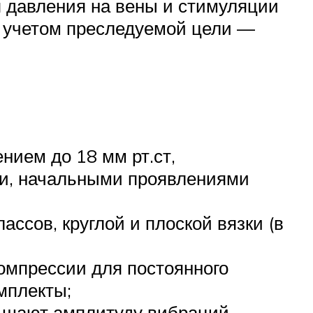
 давления на вены и стимуляции
 с учетом преследуемой цели —
ием до 18 мм рт.ст,
ни, начальными проявлениями
ассов, круглой и плоской вязки (в
компрессии для постоянного
омплекты;
ньшают амплитуду вибраций,