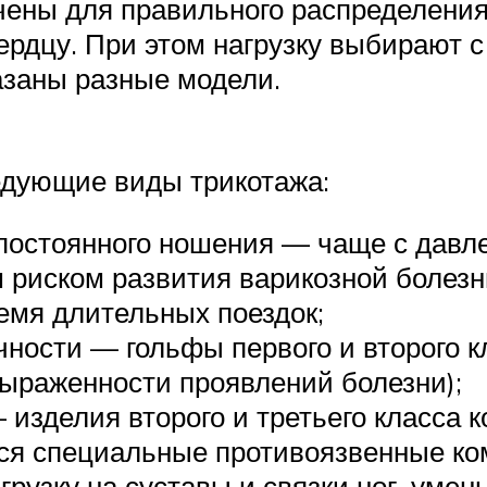
ены для правильного распределения
сердцу. При этом нагрузку выбирают
азаны разные модели.
едующие виды трикотажа:
остоянного ношения — чаще с давлен
 риском развития варикозной болез
ремя длительных поездок;
ности — гольфы первого и второго кл
выраженности проявлений болезни);
изделия второго и третьего класса 
ься специальные противоязвенные к
грузку на суставы и связки ног, уме