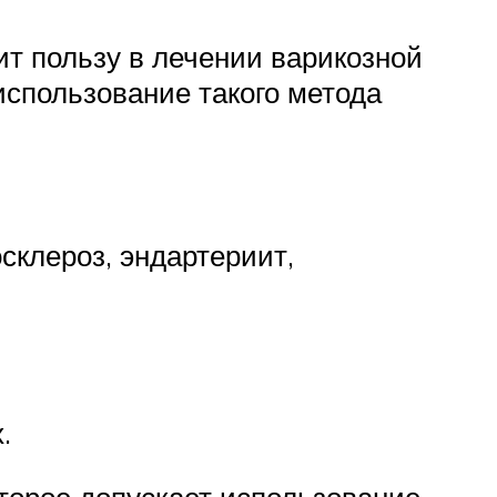
т пользу в лечении варикозной
использование такого метода
склероз, эндартериит,
.
оторое допускает использование