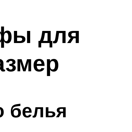
фы для
азмер
о белья