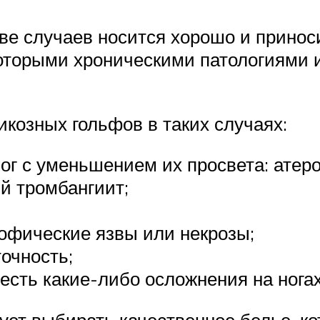
е случаев носится хорошо и приноси
которыми хроническими патологиями 
козных гольфов в таких случаях:
ог с уменьшением их просвета: атеро
й тромбангиит;
рофические язвы или некрозы;
очность;
 есть какие-либо осложнения на ногах
ует выбирать качественное белье, к