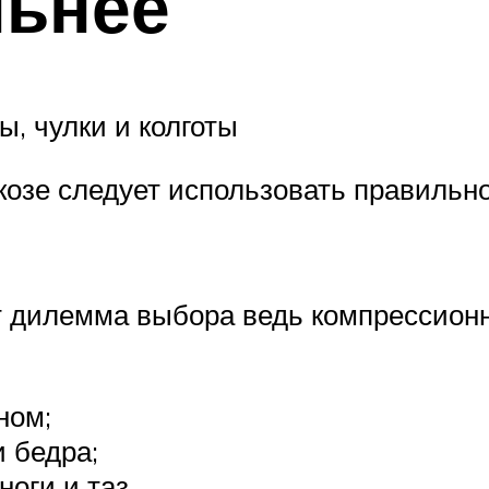
льнее
, чулки и колготы
озе следует использовать правильно
 дилемма выбора ведь компрессионн
ном;
и бедра;
оги и таз.