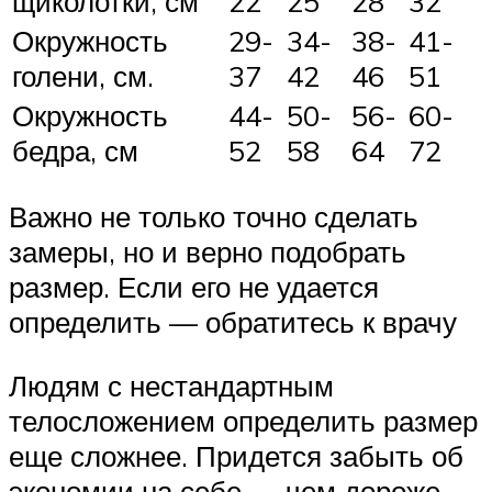
щиколотки, см
22
25
28
32
Окружность
29-
34-
38-
41-
голени, см.
37
42
46
51
Окружность
44-
50-
56-
60-
бедра, см
52
58
64
72
Важно не только точно сделать
замеры, но и верно подобрать
размер. Если его не удается
определить — обратитесь к врачу
Людям с нестандартным
телосложением определить размер
еще сложнее. Придется забыть об
экономии на себе — чем дороже