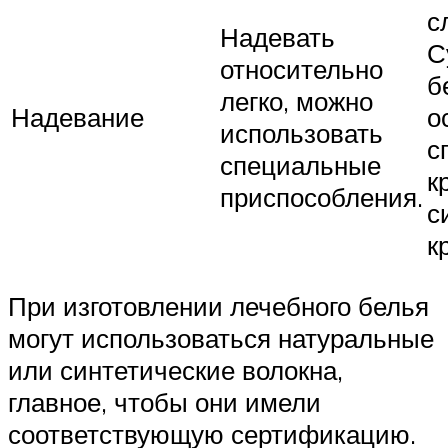
с
Надевать
С
относительно
б
легко, можно
Надевание
о
использовать
с
специальные
к
приспособления.
с
к
При изготовлении лечебного белья
могут использоваться натуральные
или синтетические волокна,
главное, чтобы они имели
соответствующую сертификацию.