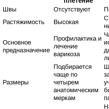
плетение
Швы
Отсутствуют
П
С
Растяжимость
Высокая
н
Ч
Профилактика и
Основное
и
лечение
предназначение
д
варикоза
л
Подбирается
Ш
чаще по
з
Размеры
четырем
у
анатомическим
б
меркам
п
Н