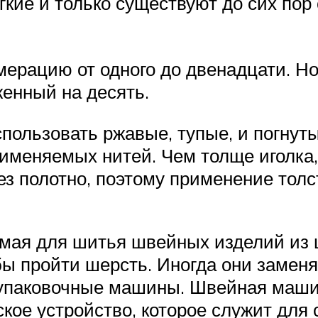
гкие и только существуют до сих пор
мерацию от одного до двенадцати. Н
енный на десять.
спользовать ржавые, тупые, и погнут
именяемых нитей. Чем толще иголка,
з полотно, поэтому применение толс
емая для шитья швейных изделий из 
бы пройти шерсть. Иногда они заме
упаковочные машины. Швейная маши
кое устройство, которое служит для 