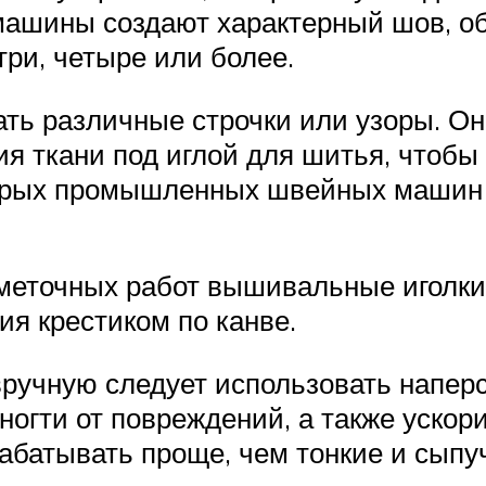
ашины создают характерный шов, обы
ри, четыре или более.
ь различные строчки или узоры. Он
я ткани под иглой для шитья, чтобы
орых промышленных швейных машин
меточных работ вышивальные иголки 
я крестиком по канве.
учную следует использовать наперс
ногти от повреждений, а также ускор
батывать проще, чем тонкие и сыпу