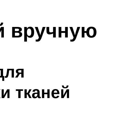
й вручную
для
и тканей