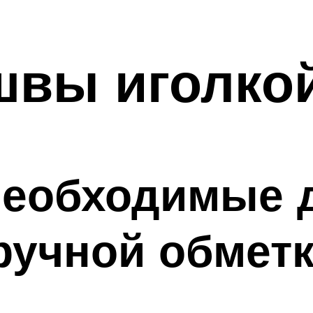
швы иголко
необходимые 
учной обметк