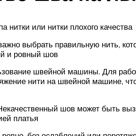
а нитки или нитки плохого качества
важно выбрать правильную нить, кото
ый и ровный шов
льзование швейной машины. Для рабо
тяжение нити на швейной машине, чт
Некачественный шов может быть выз
ией платья
 ровно, без ослаблений или перетяж