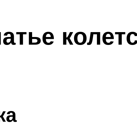
атье колетс
ка