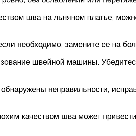
чеством шва на льняном платье, мож
 если необходимо, замените ее на бо
ьзование швейной машины. Убедитесь
 обнаружены неправильности, исправ
лохим качеством шва может привест