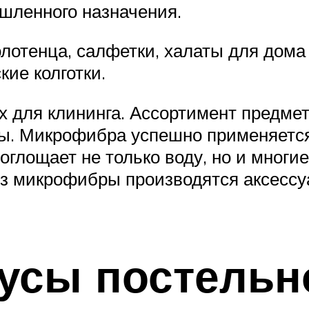
ленного назначения.
олотенца, салфетки, халаты для до
кие колготки.
х для клининга. Ассортимент предме
ры. Микрофибра успешно применяется
глощает не только воду, но и многи
з микрофибры производятся аксессу
сы постельно