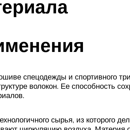
териала
именения
шиве спецодежды и спортивного тр
труктуре волокон. Ее способность со
риалов.
ехнологичного сырья, из которого д
вают циркуляцию воздуха. Материя 