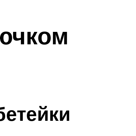
рючком
бетейки