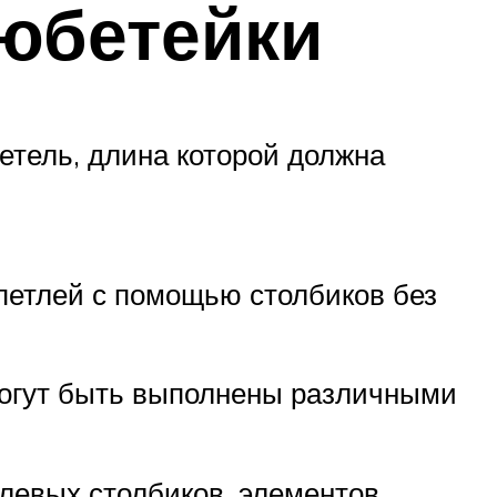
юбетейки
етель, длина которой должна
петлей с помощью столбиков без
могут быть выполнены различными
тлевых столбиков, элементов