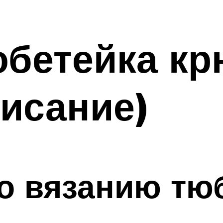
юбетейка к
писание)
о вязанию тю