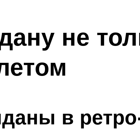
дану не тол
летом
даны в ретро