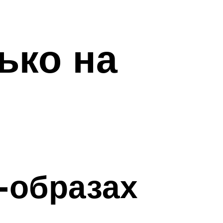
ько на
-образах