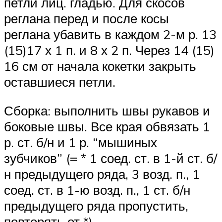
петли лиц. гладью. Для скосов
реглана перед и после косы
реглана убавить в каждом 2-м р. 13
(15)17 х 1 п. и 8 х 2 п. Через 14 (15)
16 см от начала кокетки закрыть
оставшиеся петли.
Сборка: выполнить швы рукавов и
боковые швы. Все края обвязать 1
р. ст. б/н и 1 р. “мышиных
зубчиков” (= * 1 соед. ст. в 1-й ст. б/
н предыдущего ряда, 3 возд. п., 1
соед. ст. в 1-ю возд. п., 1 ст. б/н
предыдущего ряда пропустить,
повторять от *).