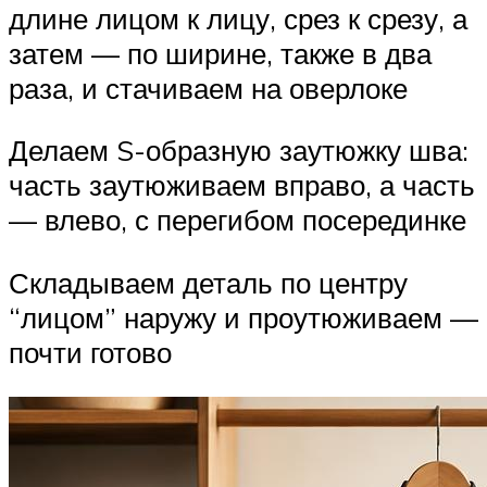
длине лицом к лицу, срез к срезу, а
затем — по ширине, также в два
раза, и стачиваем на оверлоке
Делаем S-образную заутюжку шва:
часть заутюживаем вправо, а часть
— влево, с перегибом посерединке
Складываем деталь по центру
“лицом” наружу и проутюживаем —
почти готово