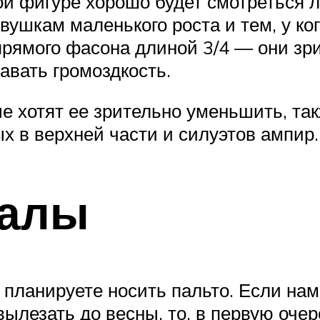
ой фигуре хорошо будет смотреться 
вушкам маленького роста и тем, у ко
рямого фасона длиной 3/4 — они зри
авать громоздкость.
е хотят ее зрительно уменьшить, та
х в верхней части и силуэтов ампир.
иалы
ы планируете носить пальто. Если на
ылезать до весны, то, в первую очер