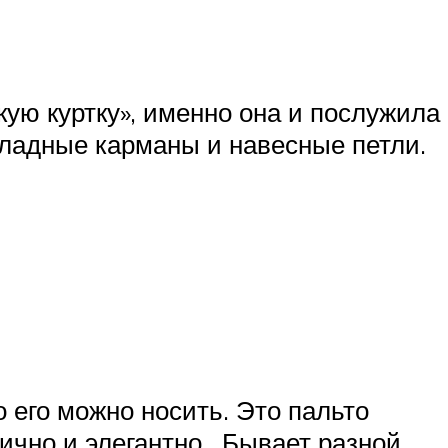
кую куртку», именно она и послужила
кладные карманы и навесные петли.
о его можно носить. Это пальто
ично и элегантно . Бывает разной