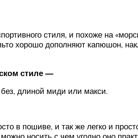
портивного стиля, и похоже на «морс
альто хорошо дополняют капюшон, на
йском стиле —
 без, длиной миди или макси.
сто в пошиве, и так же легко и прост
можно носить с чем угодно оно практ