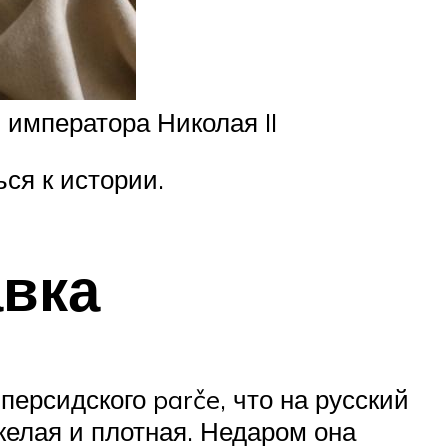
императора Николая II
ся к истории.
авка
персидского parče, что на русский
яжелая и плотная. Недаром она