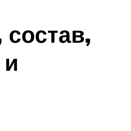
 состав,
 и