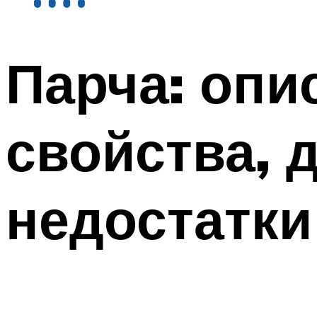
Парча: опис
свойства, 
недостатки