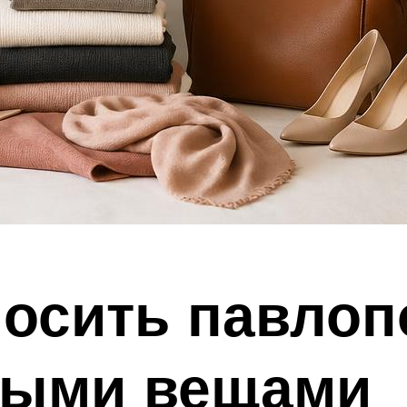
носить павло
зными вещами