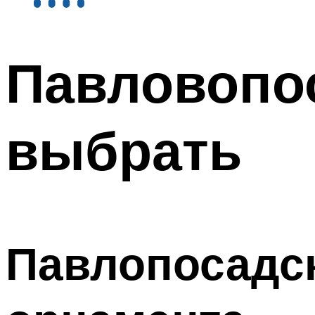
Павловопос
выбрать
Павлопосадск