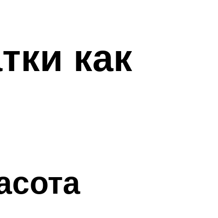
тки как
асота