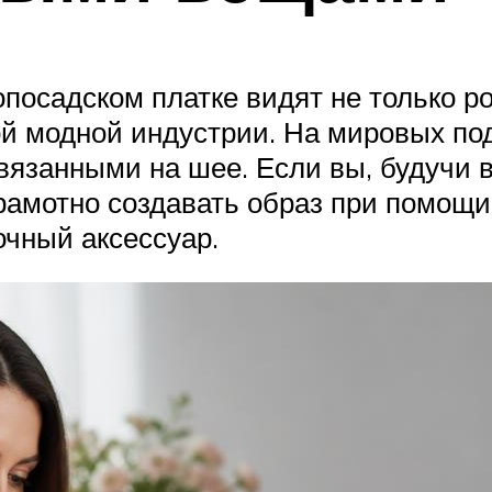
опосадском платке видят не только р
й модной индустрии. На мировых под
вязанными на шее. Если вы, будучи 
 грамотно создавать образ при помощ
очный аксессуар.