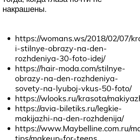
накрашены.
https://womans.ws/2018/02/07/kr
i-stilnye-obrazy-na-den-
rozhdeniya-30-foto-idej/
https://hair-moda.com/stilnye-
obrazy-na-den-rozhdeniya-
sovety-na-lyuboj-vkus-50-foto/
https://wlooks.ru/krasota/makiyaz
https://avia-biletiks.ru/legkie-
makijazhi-na-den-rozhdenija/
https://www.Maybelline.com.ru/m
tips/makeup-for-teens