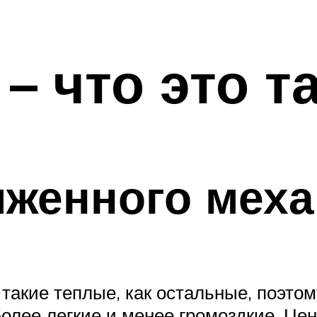
– что это т
женного меха
такие теплые, как остальные, поэтом
более легкие и менее громоздкие. Цен