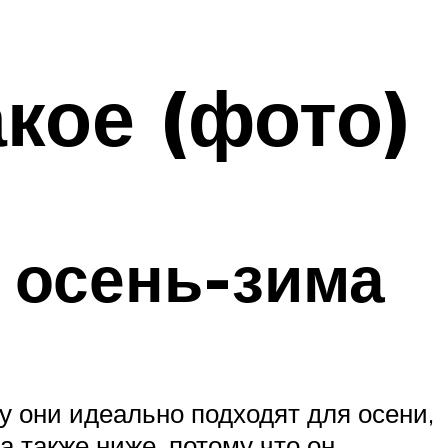
акое (фото)
 осень-зима
у они идеально подходят для осени,
а также ниже, потому что он