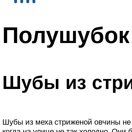
Полушубок 
Шубы из стри
Шубы из меха стриженой овчины не 
когда на улице не так холодно. Они 