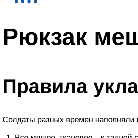
Рюкзак ме
Правила укл
Солдаты разных времен наполняли 
Все мягкое, тканевое – к задней 