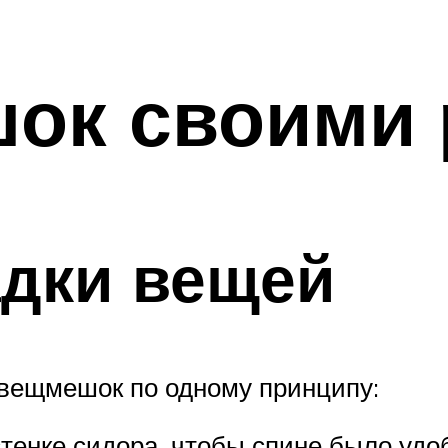
шок своими 
адки вещей
вещмешок по одному принципу:
стенке сидора, чтобы спине было удо