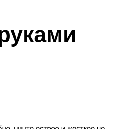
руками
бно, ничто острое и жесткое не