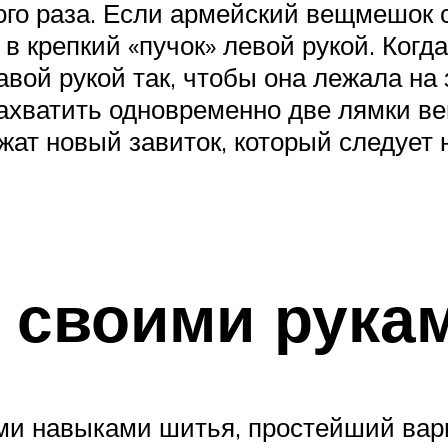
вого раза. Если армейский вещмешок 
ь в крепкий «пучок» левой рукой. Ког
вой рукой так, чтобы она лежала на 
захватить одновременно две лямки ве
жат новый завиток, который следует
 своими рука
и навыками шитья, простейший вари