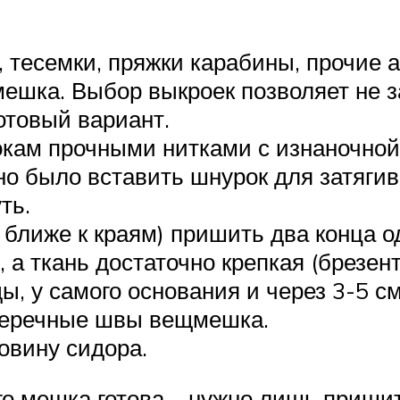
 тесемки, пряжки карабины, прочие 
ешка. Выбор выкроек позволяет не 
отовый вариант.
кам прочными нитками с изнаночной 
но было вставить шнурок для затяги
ть.
 ближе к краям) пришить два конца 
 а ткань достаточно крепкая (брезен
ы, у самого основания и через 3-5 
перечные швы вещмешка.
овину сидора.
о мешка готова – нужно лишь пришит