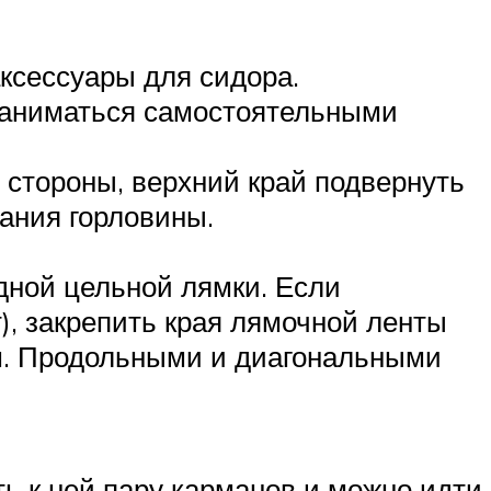
аксессуары для сидора.
заниматься самостоятельными
стороны, верхний край подвернуть
вания горловины.
одной цельной лямки. Если
т), закрепить края лямочной ленты
см. Продольными и диагональными
ь к ней пару карманов и можно идти