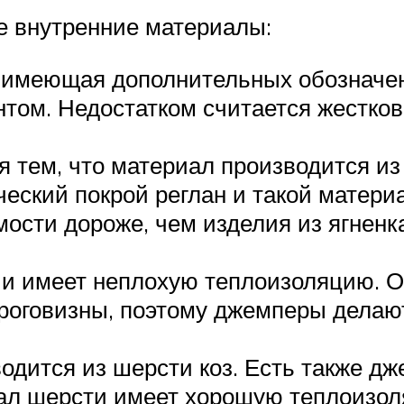
 внутренние материалы:
е имеющая дополнительных обозначе
ом. Недостатком считается жесткова
я тем, что материал производится из
ческий покрой реглан и такой материа
сти дороже, чем изделия из ягненка,
и имеет неплохую теплоизоляцию. О
роговизны, поэтому джемперы делают
водится из шерсти коз. Есть также д
иал шерсти имеет хорошую теплоизол