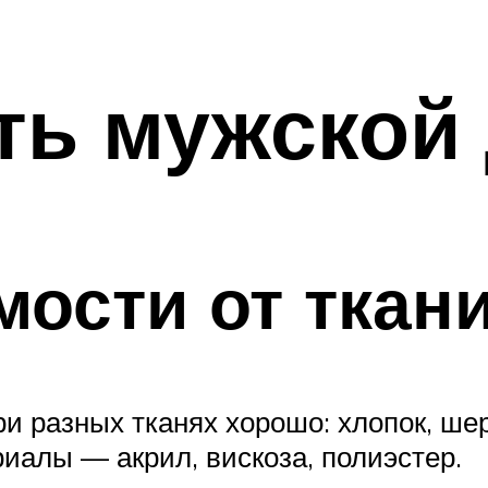
ть мужской
мости от ткан
и разных тканях хорошо: хлопок, шер
иалы — акрил, вискоза, полиэстер.