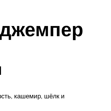
 джемпер
и
сть, кашемир, шёлк и