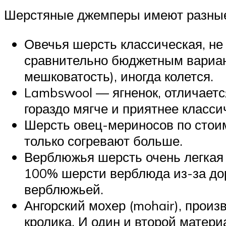
Шерстяные джемперы имеют разные
Овечья шерсть классическая, н
сравнительно бюджетным вариант
мешковатость), иногда колется.
Lambswool — ягненок, отличаетс
гораздо мягче и приятнее класси
Шерсть овец-мериносов по стоимо
только согревают больше.
Верблюжья шерсть очень легкая 
100% шерсти верблюда из-за до
верблюжьей.
Ангорский мохер (mohair), произ
кролика. И один и второй матер