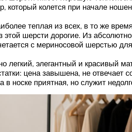
ер, который колется при начале ноше
более теплая из всех, в то же время 
з этой шерсти дорогие. Из абсолютн
очетается с мериносовой шерстью дл
о легкий, элегантный и красивый ма
татки: цена завышена, не отвечает 
а в носке приятная, но служит недолг