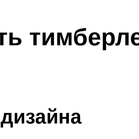
ить тимберл
 дизайна