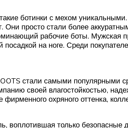
 такие ботинки с мехом уникальными
т. Они просто стали более аккуратны
оминающий рабочие боты. Мужская п
 посадкой на ноге. Среди покупател
TS стали самыми популярными сре
мпанию своей влагостойкостью, над
е фирменного охряного оттенка, кол
ь, воплотившая только безопасные