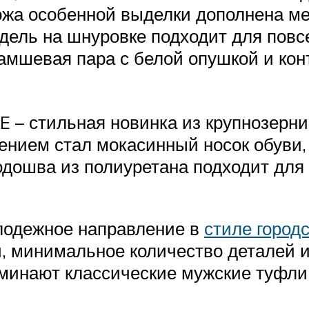
кожа особенной выделки дополнена м
дель на шнуровке подходит для пов
амшевая пара с белой опушкой и конт
стильная новинка из крупнозернис
нием стал мокасинный носок обуви,
одошва из полиуретана подходит для 
олодежное направление в
стиле город
, минимальное количество деталей и
инают классические мужские туфли 