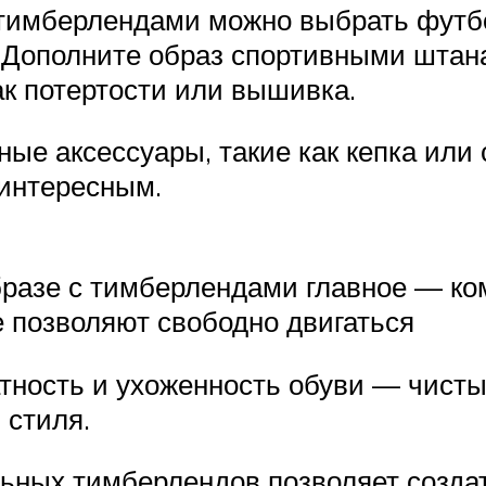
 тимберлендами можно выбрать футбо
 Дополните образ спортивными штан
к потертости или вышивка.
ные аксессуары, такие как кепка или
 интересным.
бразе с тимберлендами главное — к
 позволяют свободно двигаться
ратность и ухоженность обуви — чис
 стиля.
льных тимберлендов позволяет созда