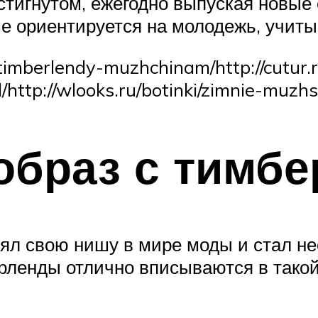
стигнутом, ежегодно выпуская новы
е ориентируется на молодежь, учиты
-timberlendy-muzhchinam/http://cutu
/http://wlooks.ru/botinki/zimnie-muzhs
образ с тимб
нял свою нишу в мире моды и стал н
рленды отлично вписываются в такой