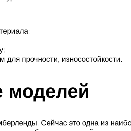
териала;
у;
м для прочности, износостойкости.
е моделей
имберленды. Сейчас это одна из наи