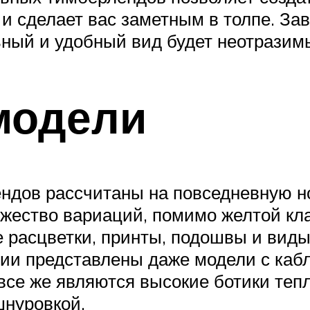
и сделает вас заметным в толпе. З
ьный и удобный вид будет неотразим
модели
ендов рассчитаны на повседневную 
жество вариаций, помимо желтой клас
ые расцветки, принты, подошвы и вид
ании представлены даже модели с каб
се же являются высокие ботики теп
шнуровкой.