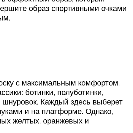
авершите образ спортивными очками
ым.
носку с максимальным комфортом.
сики: ботинки, полуботинки,
ы шнуровок. Каждый здесь выберет
луками и на платформе. Однако,
лых желтых, оранжевых и