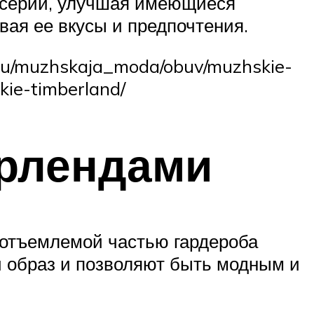
е серии, улучшая имеющиеся
вая ее вкусы и предпочтения.
r.ru/muzhskaja_moda/obuv/muzhskie-
kie-timberland/
ерлендами
еотъемлемой частью гардероба
 образ и позволяют быть модным и