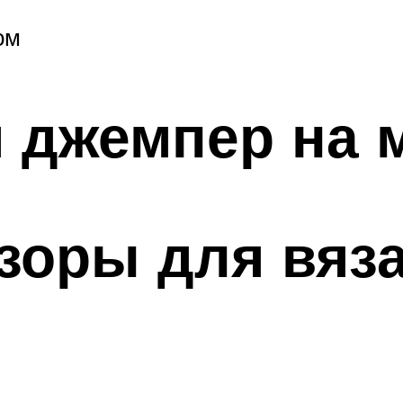
ом
 джемпер на 
зоры для вяз