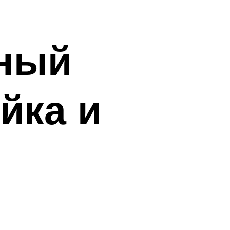
аный
йка и