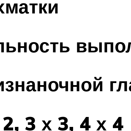
хматки
льность выпо
изнаночной г
, 3 х 3, 4 х 4