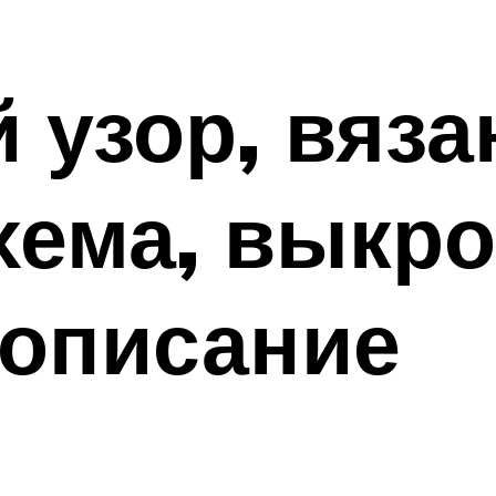
 узор, вяз
хема, выкро
 описание