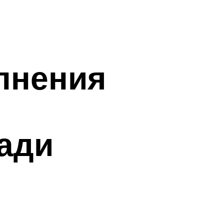
лнения
лади