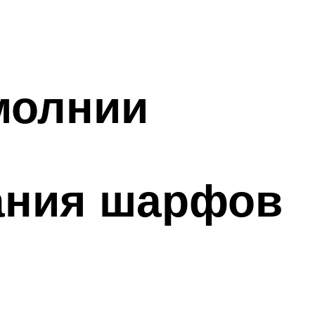
молнии
ания шарфов