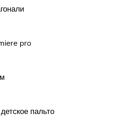
агонали
miere pro
ом
 детское пальто