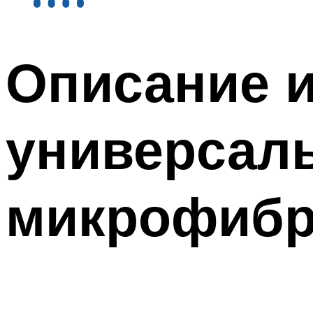
Описание и
универсал
микрофиб