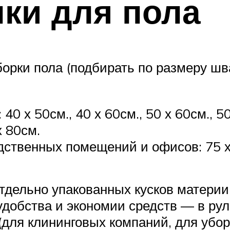
ки для пола
орки пола (подбирать по размеру шв
0 х 50см., 40 х 60см., 50 х 60см., 50 
х 80см.
ственных помещений и офисов: 75 х 1
тдельно упакованных кусков материи,
 удобства и экономии средств — в ру
е (для клининговых компаний, для уб