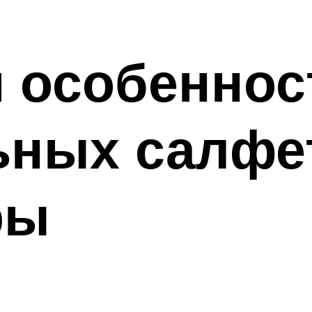
 особеннос
ьных салфет
ры