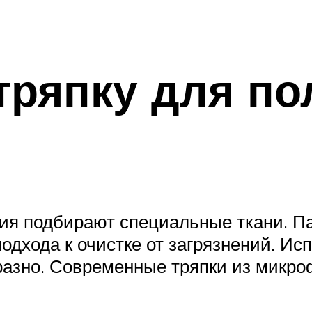
тряпку для по
ия подбирают специальные ткани. Па
одхода к очистке от загрязнений. И
азно. Современные тряпки из микр