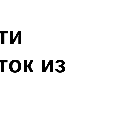
ти
ок из