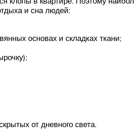
тся клопы в квартире. Поэтому наибо
отдыха и сна людей:
евянных основах и складках ткани;
ырочку);
скрытых от дневного света.