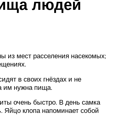
лища людей
ны из мест расселения насекомых;
ещениях.
идят в своих гнёздах и не
а им нужна пища.
иты очень быстро. В день самка
ь. Яйцо клопа напоминает собой