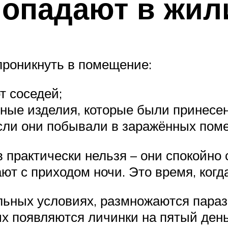
попадают в жи
проникнуть в помещение:
т соседей;
азные изделия, которые были принесе
если они побывали в заражённых пом
 практически нельзя – они спокойно с
ют с приходом ночи. Это время, когд
льных условиях, размножаются параз
рых появляются личинки на пятый ден