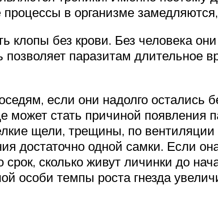
е процессы в организме замедляются,
ить клопы без крови. Без человека он
ть позволяет паразитам длительное 
соседям, если они надолго остались б
де может стать причиной появления п
елкие щели, трещины, по вентиляции 
ия достаточно одной самки. Если она
о срок, сколько живут личинки до на
ой особи темпы роста гнезда увелич