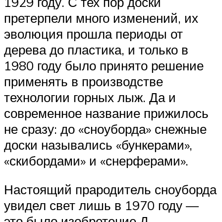
1929 году. С тех пор доски
претерпели много изменений, их
эволюция прошла периоды от
дерева до пластика, и только в
1980 году было принято решение
применять в производстве
технологии горных лыж. Да и
современное название прижилось
не сразу: до «сноуборда» снежные
доски назывались «бункерами»,
«скибордами» и «снерферами».
Настоящий прародитель сноуборда
увидел свет лишь в 1970 году —
это было изобретение Д.