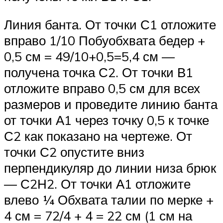
Линия банта. От точки С1 отложите
вправо 1/10 Побуобхвата бедер +
0,5 см = 49/10+0,5=5,4 см —
получена точка С2. От точки В1
отложите вправо 0,5 см для всех
размеров и проведите линию банта
от точки А1 через точку 0,5 к точке
С2 как показано на чертеже. От
точки С2 опустите вниз
перпендикуляр до линии низа брюк
— С2Н2. От точки А1 отложите
влево ¼ Обхвата талии по мерке +
4 см = 72/4 + 4 = 22 см (1 см на