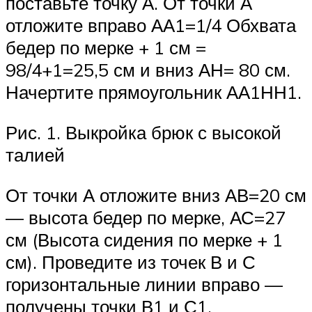
поставьте точку А. От точки А
отложите вправо АА1=1/4 Обхвата
бедер по мерке + 1 см =
98/4+1=25,5 см и вниз АН= 80 см.
Начертите прямоугольник АА1НН1.
Рис. 1. Выкройка брюк с высокой
талией
От точки А отложите вниз АВ=20 см
— высота бедер по мерке, АС=27
см (Высота сидения по мерке + 1
см). Проведите из точек В и С
горизонтальные линии вправо —
получены точки В1 и С1.