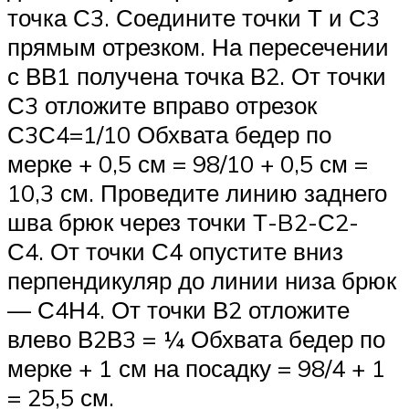
точка С3. Соедините точки Т и С3
прямым отрезком. На пересечении
с ВВ1 получена точка В2. От точки
С3 отложите вправо отрезок
С3С4=1/10 Обхвата бедер по
мерке + 0,5 см = 98/10 + 0,5 см =
10,3 см. Проведите линию заднего
шва брюк через точки Т-B2-С2-
С4. От точки С4 опустите вниз
перпендикуляр до линии низа брюк
— С4Н4. От точки В2 отложите
влево В2В3 = ¼ Обхвата бедер по
мерке + 1 см на посадку = 98/4 + 1
= 25,5 см.