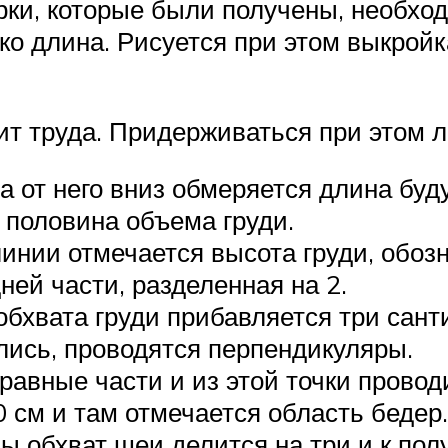
рки, которые были получены, необхо
о длина. Рисуется при этом выкройк
ит труда. Придерживаться при этом 
 а от него вниз обмеряется длина буд
 половина объема груди.
инии отмечается высота груди, обо
ей части, разделенная на 2.
обхвата груди прибавляется три сант
ились, проводятся перпендикуляры.
авные части и из этой точки провод
 см и там отмечается область бедер.
ы обхват шеи делится на три и к по