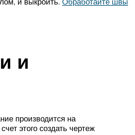
елом, и выкроить.
Обработайте швы
и и
ние производится на
счет этого создать чертеж