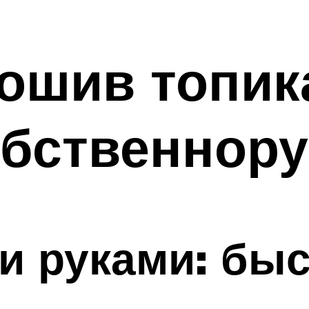
ошив топик
обственнор
и руками: быс