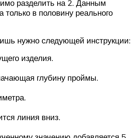
димо разделить на 2. Данным
а только в половину реального
лишь нужно следующей инструкции:
ущего изделия.
значающая глубину проймы.
иметра.
ится линия вниз.
лученному значению добавляется 5