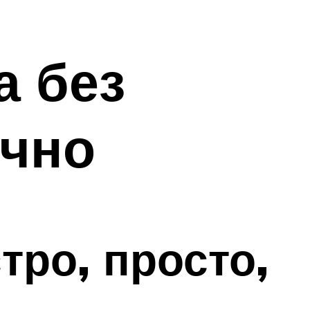
а без
учно
тро, просто,