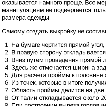
оказывается намного проще. Все ме
манипуляциям не подвергается тольк
размера одежды.
Самому создать выкройку не состав
На бумаге чертится прямой угол,
В правую сторону откладывается
Вниз путем проведения прямой л
Здесь же отмечается ширина задн
Для расчета проймы к половине 
Из точек, которые в итоге получ
Область проймы делится на две р
От талии откладывается около 20
При построении выреза горловин