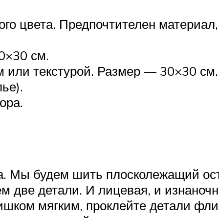
го цвета. Предпочтителен материал,
0×30 см.
 или текстурой. Размер — 30×30 см.
ье).
ора.
а. Мы будем шить плосколежащий ос
м две детали. И лицевая, и изнаночн
ишком мягким, проклейте детали фли