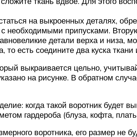
 сложите ткань вдвое. Для этого вос
статься на выкроенных деталях, обре
с необходимыми припусками. Вторую
равновеликие детали верха и низа, м
, то есть соедините два куска ткани
торый выкраивается цельно, учитывай
указано на рисунке. В обратном случа
делие: когда такой воротник будет вы
том гардероба (блуза, кофта, платье,
ерного воротника, его размер не бу