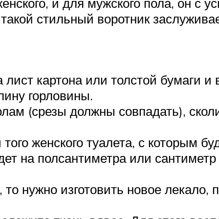
женского, и для мужского пола, он с
в, такой стильный воротник заслужив
 лист картона или толстой бумаги и
лину горловины.
олам (срезы должны совпадать), скол
того женского туалета, с которым бу
дет на полсантиметра или сантиметр
то нужно изготовить новое лекало, 