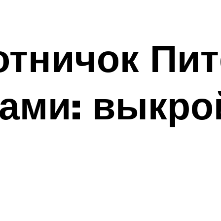
тничок Пит
ами: выкро