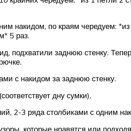
ним накидом, по краям чередуем: *из
м* 5 раз.
кид, подхватили заднюю стенку. Теп
рючке.
ми с накидом за заднюю стенку.
соответствует дну сумки).
ий, 2-3 ряда столбиками с одним на
зоры, которые нравятся или подходят