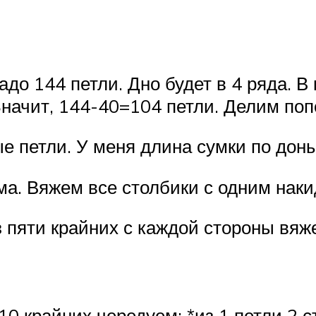
адо 144 петли. Дно будет в 4 ряда. 
Значит, 144-40=104 петли. Делим поп
е петли. У меня длина сумки по дон
а. Вяжем все столбики с одним накид
з пяти крайних с каждой стороны вяж
10 крайних чередуем: *из 1 петли 2 