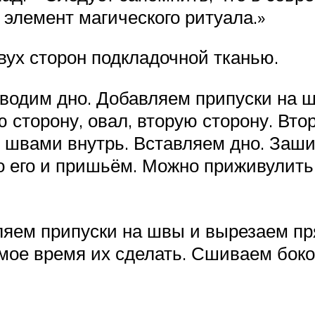
 элемент магического ритуала.»
вух сторон подкладочной тканью.
бводим дно. Добавляем припуски на 
 сторону, овал, вторую сторону. Вт
 швами внутрь. Вставляем дно. Зашив
о его и пришьём. Можно приживулить
яем припуски на швы и вырезаем пря
амое время их сделать. Сшиваем бок