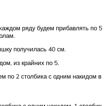
В каждом ряду будем прибавлять по 5
олам.
ышку получилась 40 см.
ом, из крайних по 5.
ем по 2 столбика с одним накидом в
столбика с одним накидом, 1 столбик