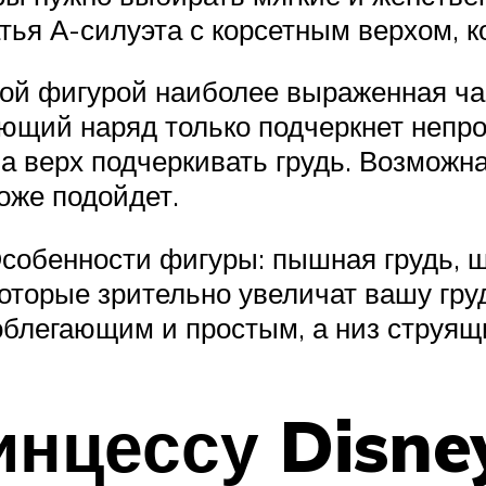
ья А-силуэта с корсетным верхом, к
ой фигурой наиболее выраженная част
ающий наряд только подчеркнет непр
а верх подчеркивать грудь. Возможна
оже подойдет.
собенности фигуры: пышная грудь, ш
которые зрительно увеличат вашу гр
 облегающим и простым, а низ струя
нцессу Disney