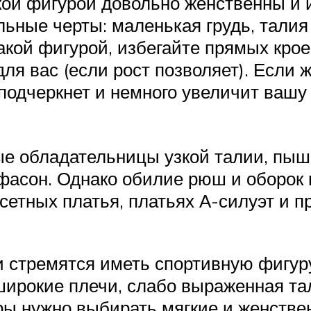
кой фигурой довольно женственны и
льные черты: маленькая грудь, талия
кой фигурой, избегайте прямых крое
для вас (если рост позволяет). Если 
подчеркнет и немного увеличит вашу 
е обладательницы узкой талии, пышн
фасон. Однако обилие рюш и оборок
сетных платья, платьях А-силуэт и 
 стремятся иметь спортивную фигуру,
широкие плечи, слабо выраженная та
ы нужно выбирать мягкие и женстве