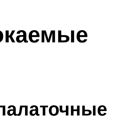
окаемые
палаточные