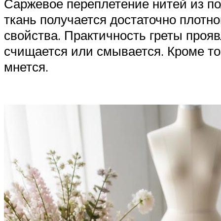
Саржевое переплетение нитей из пол
ткань получается достаточно плотн
свойства. Практичность греты проявл
счищается или смывается. Кроме тог
мнется.