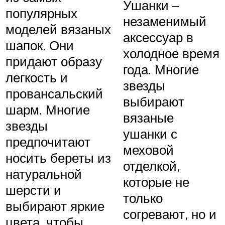
Ушанки –
популярных
незаменимый
моделей вязаных
аксессуар в
шапок. Они
холодное время
придают образу
года. Многие
легкость и
звезды
провансальский
выбирают
шарм. Многие
вязаные
звезды
ушанки с
предпочитают
меховой
носить береты из
отделкой,
натуральной
которые не
шерсти и
только
выбирают яркие
согревают, но и
цвета, чтобы