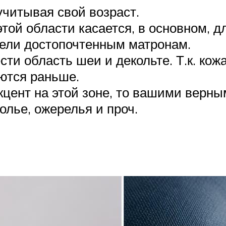
учитывая свой возраст.
той области касается, в основном, д
ели достопочтенным матронам.
сти область шеи и декольте. Т.к. кож
яются раньше.
кцент на этой зоне, то вашими верн
олье, ожерелья и проч.