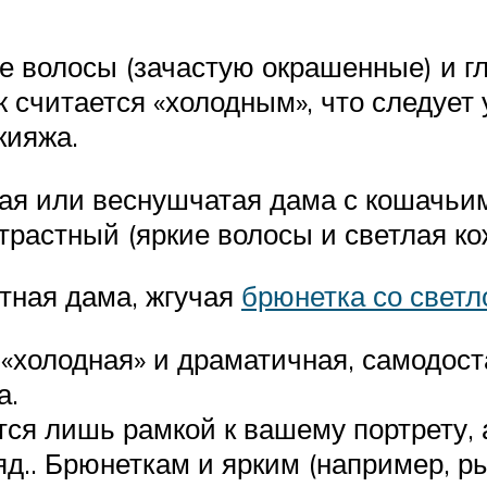
 волосы (зачастую окрашенные) и гл
аж считается «холодным», что следует
кияжа.
ыжая или веснушчатая дама с кошачьи
трастный (яркие волосы и светлая ко
тная дама, жгучая
брюнетка со светл
е «холодная» и драматичная, самодост
а.
ется лишь рамкой к вашему портрету,
аряд.. Брюнеткам и ярким (например,