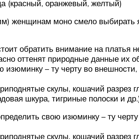
да (красный, оранжевый, желтый)
им) женщинам моно смело выбирать я
оит обратить внимание на платья н
асно оттенят природные данные их о
ю изюминку – ту черту во внешности, 
иподнятые скулы, кошачий разрез гл
довая шкура, тигриные полоски и др.
определить свою изюминку – ту черту
иподнятые скулы, кошачий разрез гл