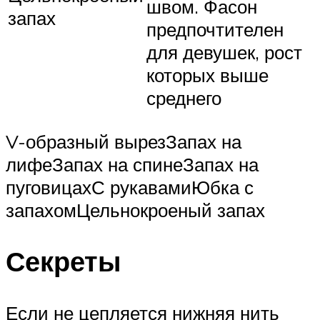
швом. Фасон
запах
предпочтителен
для девушек, рост
которых выше
среднего
V-образный вырезЗапах на
лифеЗапах на спинеЗапах на
пуговицахС рукавамиЮбка с
запахомЦельнокроеный запах
Секреты
Если не цепляется нижняя нить