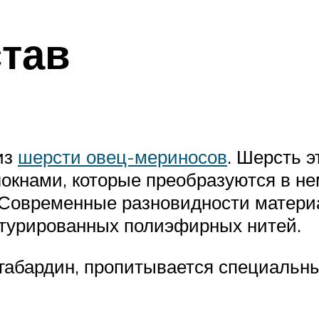
став
из
шерсти овец-мериносов
. Шерсть э
окнами, которые преобразуются в не
 Современные разновидности материа
стурированных полиэфирных нитей.
я габардин, пропитывается специал