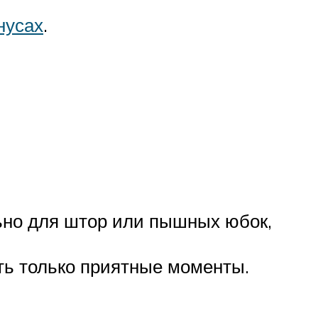
нусах
.
льно для штор или пышных юбок,
ить только приятные моменты.