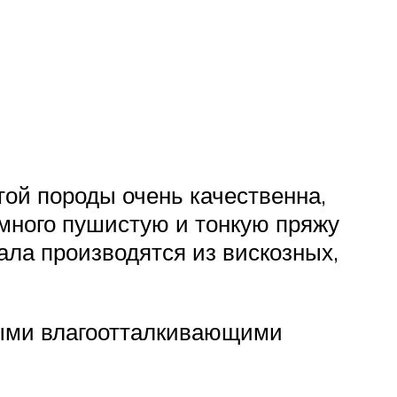
той породы очень качественна,
много пушистую и тонкую пряжу
ла производятся из вискозных,
ьными влагоотталкивающими