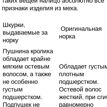
таких вещей налицо абсолютно все
признаки изделия из меха.
Шкурки,
Оригинальная
выдаваемые за
норка
норку
Пушнина кролика
обладает крайне
мягким остевым
Обладает густы
волосом, а также
плотным
не особенно
подшерстком.
густым
Остевой волос
подшерстком.
жесткий, при сги
Подпушек не
равномерно