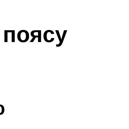
 поясу
ю