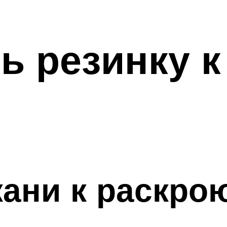
ь резинку к
кани к раскро