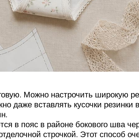
говую. Можно настрочить широкую рези
жно даже вставлять кусочки резинки в
н.
тся в пояс в районе бокового шва ч
отделочной строчкой. Этот способ оч