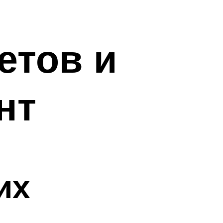
етов и
нт
их